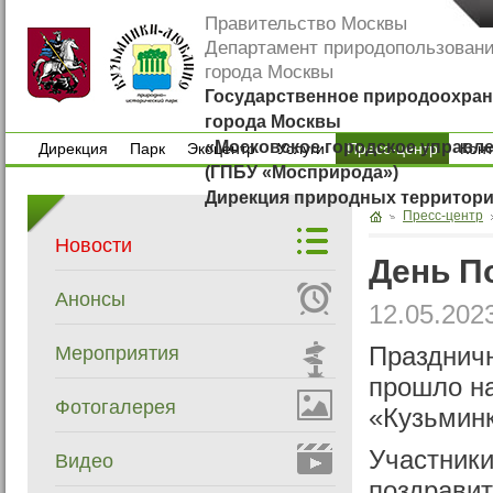
Правительство Москвы
Департамент природопользован
города Москвы
Государственное природоохран
города Москвы
«Московское городское управл
Дирекция
Парк
Экоцентр
Услуги
Пресс-центр
Кон
(ГПБУ «Мосприрода»)
Дирекция
Парк
Экоцентр
Услуги
Кон
Дирекция природных территор
Пресс-центр
Новости
День П
Анонсы
12.05.202
Мероприятия
Празднич
прошло на
Фотогалерея
«Кузьмин
Участники
Видео
поздравит