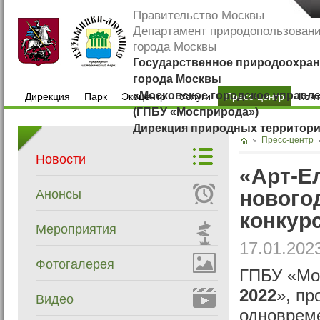
Правительство Москвы
Департамент природопользован
города Москвы
Государственное природоохран
города Москвы
«Московское городское управл
Дирекция
Парк
Экоцентр
Услуги
Пресс-центр
Кон
(ГПБУ «Мосприрода»)
Дирекция
Парк
Экоцентр
Услуги
Кон
Дирекция природных территор
Пресс-центр
Новости
«Арт-Ел
нового
Анонсы
конкур
Мероприятия
17.01.202
Фотогалерея
ГПБУ «Мос
2022
», пр
Видео
одновреме