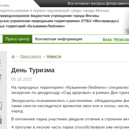
Все интернет-ресурсы Департамент
осквы
родопользования и охраны окружающей среды города Москвы
 природоохранное бюджетное учреждение города Москвы
дское управление природными территориями» (ГПБУ «Мосприрода»)
ых территорий «Кузьминки-Люблино»
Пресс-центр
Контактная информация
Вход
|
Регистр
Контактная информация
Пресс-центр
Новости
День Туризма
05.10.2022
На природных территориях «Кузьминки-Люблино» специали
экскурсию по дендросаду «Сад здоровья» в рамках Дня тури
Экскурсанты познакомились с растениями, обладающими фи
также смогли насладиться ароматом хвои ели и сосны, нагл
парод.
В питомнике парка участники увидели отличие в строении вет
А прогулке в лесную часть парка способствовали уже негромк