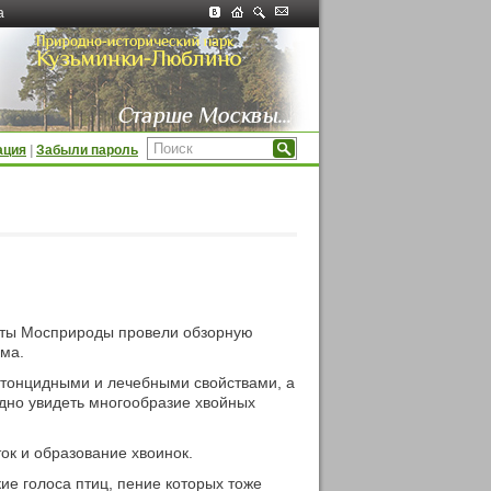
а
ация
|
Забыли пароль
сты Мосприроды провели обзорную
зма.
тонцидными и лечебными свойствами, а
ядно увидеть многообразие хвойных
ок и образование хвоинок.
ие голоса птиц, пение которых тоже