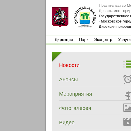
Правительство М
Департамент при
Государственное
«Московское горо
Дирекция природн
Дирекция
Парк
Экоцентр
Услуги
Дирекция
Парк
Экоцентр
Услуги
Новости
Анонсы
Мероприятия
Фотогалерея
Видео