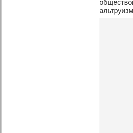
обществом
альтруизм