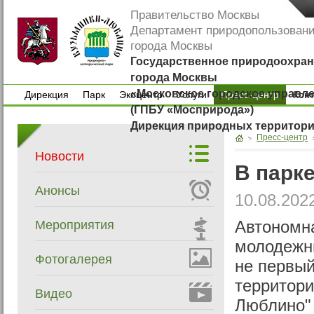
Правительство Москвы
Департамент природопользован
города Москвы
Государственное природоохран
города Москвы
«Московское городское управл
Дирекция
Парк
Экоцентр
Услуги
Пресс-центр
Кон
(ГПБУ «Мосприрода»)
Дирекция
Парк
Экоцентр
Услуги
Кон
Дирекция природных территор
Пресс-центр
Новости
В парк
Анонсы
10.08.202
Мероприятия
Автономн
молодежны
Фотогалерея
не первый
территори
Видео
Люблино"