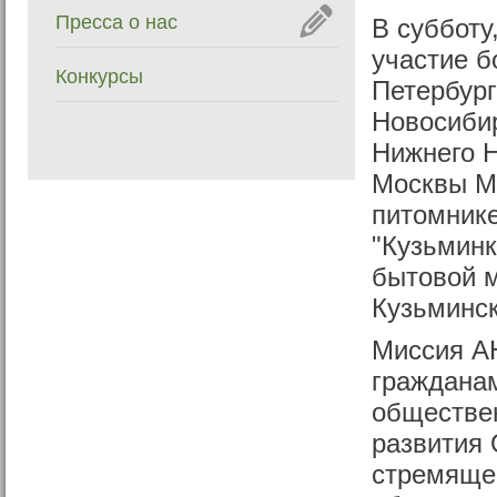
Пресса о нас
В субботу
участие б
Конкурсы
Петербург
Новосибир
Нижнего Н
Москвы М
питомник
"Кузьминк
бытовой м
Кузьминск
Миссия А
гражданам
обществе
развития
стремящей