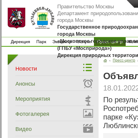
Правительство Москвы
Департамент природопользован
города Москвы
Государственное природоохран
города Москвы
«Московское городское управл
Дирекция
Парк
Экоцентр
Услуги
Пресс-центр
Кон
(ГПБУ «Мосприрода»)
Дирекция
Парк
Экоцентр
Услуги
Кон
Дирекция природных территор
Пресс-центр
Новости
Объявл
Анонсы
18.01.202
Мероприятия
По резуль
Роспотреб
Фотогалерея
парке «К
Люблински
Видео