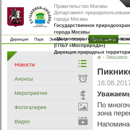
Правительство Москвы
Департамент природопользован
города Москвы
Государственное природоохран
города Москвы
«Московское городское управл
Дирекция
Парк
Экоцентр
Услуги
Пресс-центр
Кон
(ГПБУ «Мосприрода»)
Дирекция
Парк
Экоцентр
Услуги
Кон
Дирекция природных территор
Пресс-центр
Новости
Пикник
Анонсы
18.08.201
Мероприятия
Уважаем
По много
Фотогалерея
зона пере
Видео
Напомина