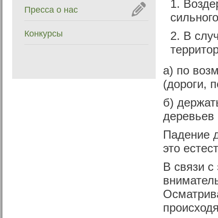
Возде
Пресса о нас
сильного
Конкурсы
В случ
территор
а) по воз
(дороги, 
б) держат
деревьев
Падение д
это естес
В связи с
вниматель
Осматрива
происходя