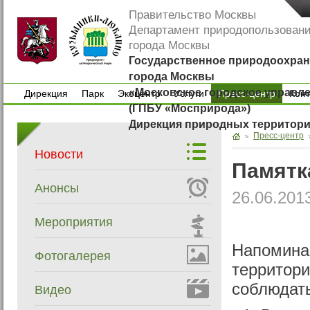
Правительство Москвы
Департамент природопользован
города Москвы
Государственное природоохран
города Москвы
«Московское городское управл
Дирекция
Парк
Экоцентр
Услуги
Пресс-центр
Кон
(ГПБУ «Мосприрода»)
Дирекция
Парк
Экоцентр
Услуги
Кон
Дирекция природных территор
Пресс-центр
Новости
Памятк
Анонсы
26.06.201
Мероприятия
Напоминае
Фотогалерея
территор
соблюдат
Видео