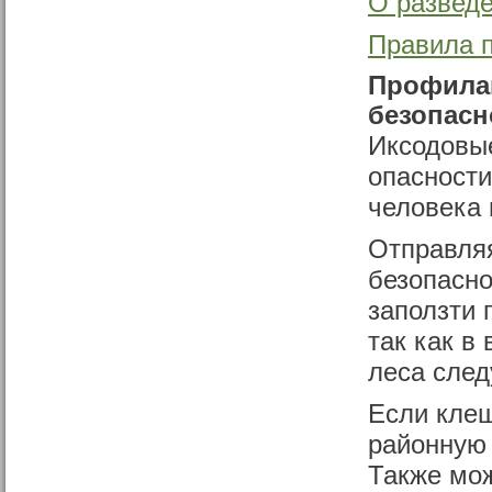
О разведе
Правила 
Профила
безопасн
Иксодовы
опасности
человека
Отправляя
безопасно
заползти 
так как в
леса след
Если клещ
районную 
Также мож