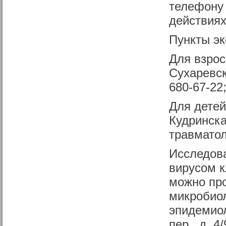
телефону 
действиях
Пункты эк
Для взрос
Сухаревск
680-67-22;
Для детей
Кудринска
травматол
Исследова
вирусом 
можно про
микробиол
эпидемиол
пер., д. 4