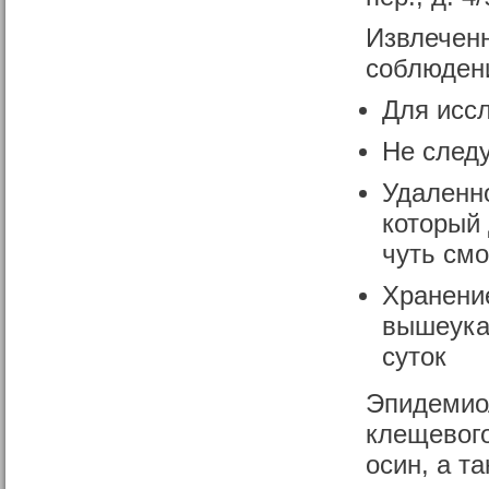
Извлечен
соблюден
Для исс
Не следу
Удаленно
который
чуть см
Хранени
вышеука
суток
Эпидемио
клещевого
осин, а т