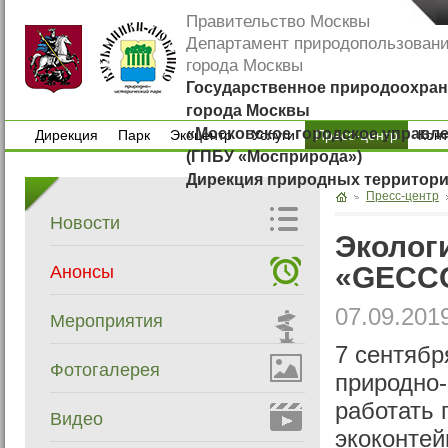
Правительство Москвы
Департамент природопользован
города Москвы
Государственное природоохран
города Москвы
«Московское городское управл
Дирекция
Парк
Экоцентр
Услуги
Пресс-центр
Кон
(ГПБУ «Мосприрода»)
Дирекция
Парк
Экоцентр
Услуги
Кон
Дирекция природных территор
Пресс-центр
Новости
Эколог
«GECCO
Анонсы
07.09.201
Мероприятия
7 сентябр
Фотогалерея
природно-
работать
Видео
экоконтей