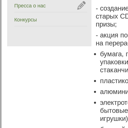
Пресса о нас
- создани
старых CD
Конкурсы
призы;
- акция п
на перера
бумага, 
упаковки
стаканчи
пластико
алюминий
электрот
бытовые
игрушки)