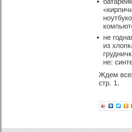
батарейк
«кирпичи
ноутбуко
компьюте
не годна
из хлопк
грудничк
не: синт
Ждем всех
стр. 1.