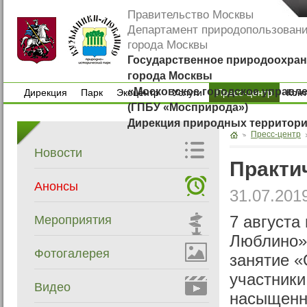
Правительство Москвы
Департамент природопользован
города Москвы
Государственное природоохран
города Москвы
«Московское городское управл
Дирекция
Парк
Экоцентр
Услуги
Пресс-центр
Кон
(ГПБУ «Мосприрода»)
Дирекция
Парк
Экоцентр
Услуги
Кон
Дирекция природных территор
Пресс-центр
Новости
Практи
Анонсы
31.07.201
Мероприятия
7 августа
Люблино»
Фотогалерея
занятие «
участники
Видео
насыщенн