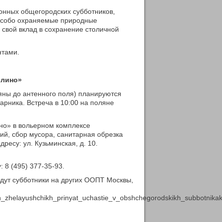
онных общегородских субботников,
 особо охраняемые природные
 свой вклад в сохранение столичной
нтами.
блино»
яны до антенного поля) планируются
арника. Встреча в 10:00 на поляне
но» в вольерном комплексе
й, сбор мусора, санитарная обрезка
ресу: ул. Кузьминская, д. 10.
8 (495) 377-35-93.
йдут субботники на других ООПТ Москвы,
ekh_zhelayushchikh_prinyat_uchastie_v_obshchegorodskikh_subbotnika