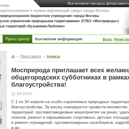
Все интернет-ресурсы Департамент
осквы
родопользования и охраны окружающей среды города Москвы
 природоохранное бюджетное учреждение города Москвы
дское управление природными территориями» (ГПБУ «Мосприрода»)
ых территорий «Кузьминки-Люблино»
Пресс-центр
Контактная информация
Вход
|
Регистр
Контактная информация
Пресс-центр
Анонсы
Мосприрода приглашает всех желающ
общегородских субботниках в рамка
благоустройства!
11.04.2019
С 1 по 30 апреля на особо охраняемых природных территор
благоустройства. За месяц планируется провести множество 
территорий: противопаводковые мероприятия на реках, удал
газонов, ремонт и окрашивание спортивных, детских площад
и ремонт ограждений, противопожарных шлагбаумов, надол
и др.