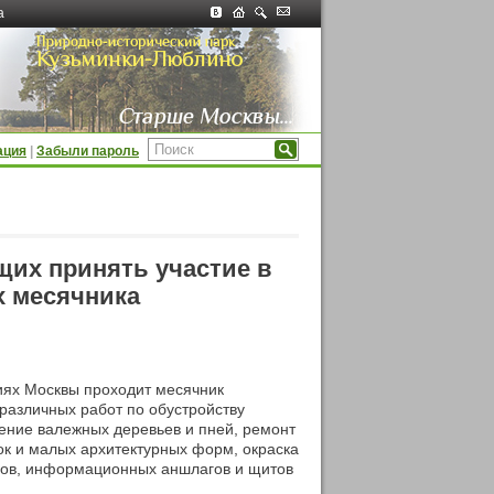
а
ация
|
Забыли пароль
их принять участие в
х месячника
иях Москвы проходит месячник
различных работ по обустройству
ение валежных деревьев и пней, ремонт
ок и малых архитектурных форм, окраска
бов, информационных аншлагов и щитов