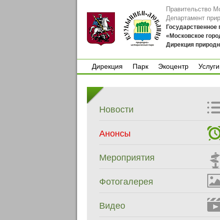
Правительство М
Департамент при
Государственное
«Московское горо
Дирекция природн
Дирекция
Парк
Экоцентр
Услуги
Дирекция
Парк
Экоцентр
Услуги
Новости
Анонсы
Мероприятия
Фотогалерея
Видео