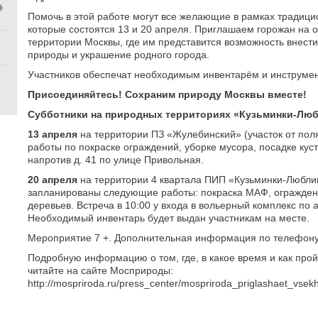
Помочь в этой работе могут все желающие в рамках традици
которые состоятся 13 и 20 апреля. Приглашаем горожан на
территории Москвы, где им представится возможность внести
природы и украшение родного города.
Участников обеспечат необходимым инвентарём и инструме
Присоединяйтесь! Сохраним природу Москвы вместе!
Субботники на природных территориях «Кузьминки-Лю
13 апреля
на территории ПЗ «Жулебинский» (участок от пол
работы по покраске ограждений, уборке мусора, посадке куст
напротив д. 41 по улице Привольная.
20 апреля
на территории 4 квартала ПИП «Кузьминки-Любли
запланированы следующие работы: покраска МАФ, ограждени
деревьев. Встреча в 10:00 у входа в вольерный комплекс по ад
Необходимый инвентарь будет выдан участникам на месте.
Мероприятие 7 +. Дополнительная информация по телефону: 
Подробную информацию о том, где, в какое время и как про
читайте на сайте Мосприроды:
http://mospriroda.ru/press_center/mospriroda_priglashaet_vs