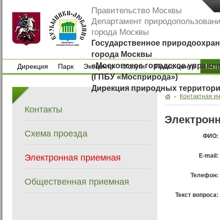
Правительство Москвы
Департамент природопользован
города Москвы
Государственное природоохран
города Москвы
«Московское городское управл
Дирекция
Парк
Экоцентр
Услуги
Пресс-центр
Кон
(ГПБУ «Мосприрода»)
Дирекция
Парк
Экоцентр
Услуги
Пресс-центр
Дирекция природных территор
Контактная и
Контакты
Электрон
Схема проезда
ФИО:
E-mail:
Электронная приемная
Телефон:
Общественная приемная
Текст вопроса: