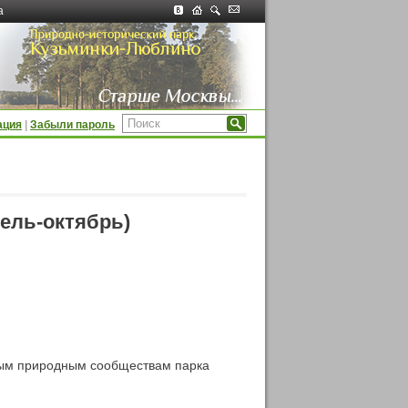
а
ация
|
Забыли пароль
ель-октябрь)
ным природным сообществам парка