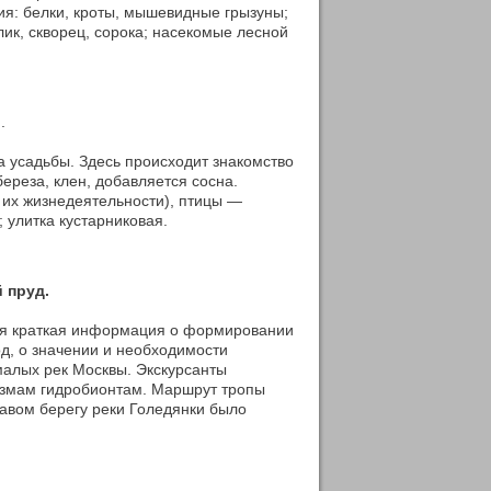
ия: белки, кроты, мышевидные грызуны;
лик, скворец, сорока; насекомые лесной
.
ка усадьбы. Здесь происходит знакомство
ереза, клен, добавляется сосна.
 их жизнедеятельности), птицы —
; улитка кустарниковая.
 пруд.
ся краткая информация о формировании
од, о значении и необходимости
малых рек Москвы. Экскурсанты
измам гидробионтам. Маршрут тропы
авом берегу реки Голедянки было