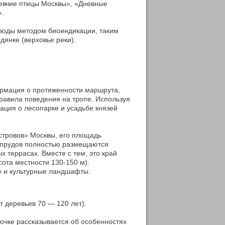
евчие птицы Москвы», «Дневные
».
 воды методом биоиндикации, таким
дянке (верховье реки).
формация о протяженности маршрута,
равила поведения на тропе. Используя
ация о лесопарке и усадьбе князей
стровов» Москвы, его площадь
а прудов полностью размещаются
 террасах. Вместе с тем, это край
та местности 130-150 м).
е и культурные ландшафты.
т деревьев 70 — 120 лет).
точке рассказывается об особенностях