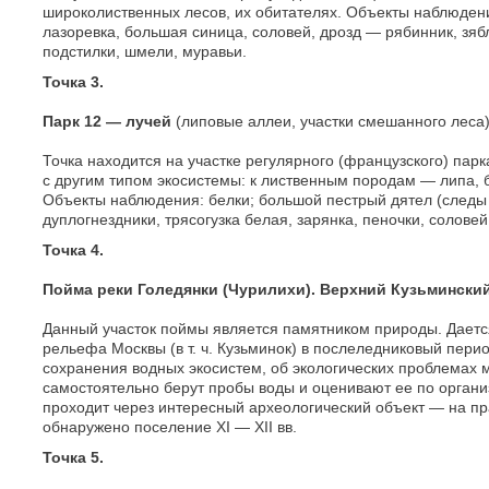
широколиственных лесов, их обитателях. Объекты наблюден
лазоревка, большая синица, соловей, дрозд — рябинник, зяб
подстилки, шмели, муравьи.
Точка 3.
Парк 12 — лучей
(липовые аллеи, участки смешанного леса)
Точка находится на участке регулярного (французского) пар
с другим типом экосистемы: к лиственным породам — липа, б
Объекты наблюдения: белки; большой пестрый дятел (следы
дуплогнездники, трясогузка белая, зарянка, пеночки, соловей
Точка 4.
Пойма реки Голедянки (Чурилихи). Верхний Кузьминский
Данный участок поймы является памятником природы. Дает
рельефа Москвы (в т. ч. Кузьминок) в послеледниковый пери
сохранения водных экосистем, об экологических проблемах 
самостоятельно берут пробы воды и оценивают ее по орган
проходит через интересный археологический объект — на пр
обнаружено поселение XI — XII вв.
Точка 5.