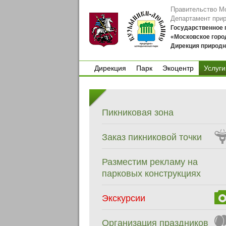
Правительство М
Департамент при
Государственное
«Московское горо
Дирекция природн
Дирекция
Парк
Экоцентр
Услуги
Дирекция
Парк
Экоцентр
Пикниковая зона
Заказ пикниковой точки
Разместим рекламу на
парковых конструкциях
Экскурсии
Организация праздников