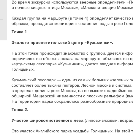
Во время экскурсии используются веерные определители «П
и ночные хищные птицы Москвы», «Млекопитающие Москвы
Каждая группа на маршруте (в точке 4) определяет качество
образом, проводится мониторинг состояния воды в реке Голе
Точка 1.
Эколого-просветительский центр «Кузьминки».
На этой точке происходит знакомство с группой, дается ин
перечисляются объекты показа на маршруте, объясняются п
карту-схему лесопарка «Кузьминки», дается вводная информ
Голицыных.
Кузьминский лесопарк — один из самых больших «зеленых о
составляет более тысячи гектаров. Лесной массив и систем
в пределах долины реки Москвы, на ее высоких надпойменных
обширной Мещерской низменности с плоским рельефом (высо
На территории парка сохранились разнообразные природны
Точка 2.
Участок широколиственного леса
(липово-вязовый, возрас
Это участок Английского парка усадьбы Голицыных. На этой 