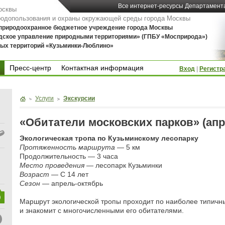
Все интернет-ресурсы Департамент
осквы
родопользования и охраны окружающей среды города Москвы
 природоохранное бюджетное учреждение города Москвы
дское управление природными территориями» (ГПБУ «Мосприрода»)
ых территорий «Кузьминки-Люблино»
Пресс-центр
Контактная информация
Вход
|
Регистр
Пресс-центр
Контактная информация
Услуги
Экскурсии
«Обитатели московских парков» (апр
Экологическая тропа по Кузьминскому лесопарку
Протяженность маршрута
— 5 км
Продолжительность — 3 часа
Место проведения
— лесопарк Кузьминки
Возраст
— С 14 лет
Сезон
— апрель-октябрь
Маршрут экологической тропы проходит по наиболее типич
и знакомит с многочисленными его обитателями.