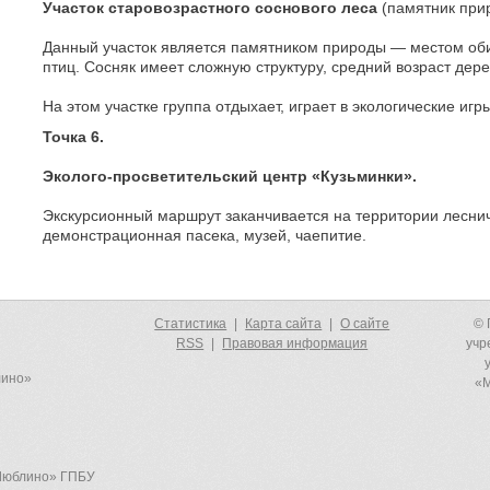
Участок старовозрастного соснового леса
(памятник при
Данный участок является памятником природы — местом оби
птиц. Сосняк имеет сложную структуру, средний возраст дере
На этом участке группа отдыхает, играет в экологические игр
Точка 6.
Эколого-просветительский центр «Кузьминки».
Экскурсионный маршрут заканчивается на территории леснич
демонстрационная пасека, музей, чаепитие.
Статистика
|
Карта сайта
|
О сайте
© 
RSS
|
Правовая информация
учр
лино»
«М
-Люблино» ГПБУ