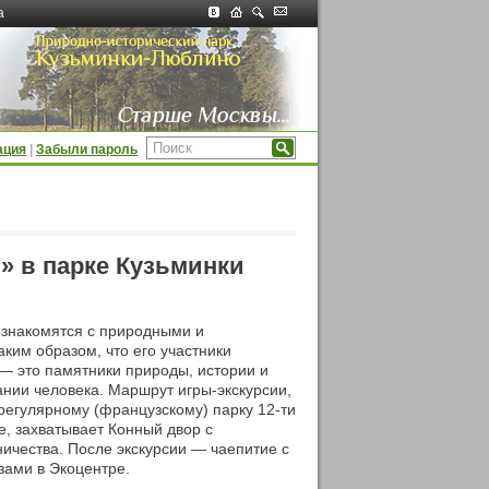
а
ация
|
Забыли пароль
» в парке Кузьминки
, знакомятся с природными и
аким образом, что его участники
 — это памятники природы, истории и
нии человека. Маршрут игры-экскурсии,
регулярному (французскому) парку 12-ти
е, захватывает Конный двор с
ичества. После экскурсии — чаепитие с
зами в Экоцентре.