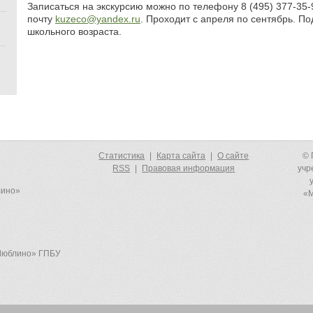
Записаться на экскурсию можно по телефону 8 (495) 377-35-
почту
kuzeco@yandex.ru
. Проходит с апреля по сентябрь. П
школьного возраста.
Статистика
|
Карта сайта
|
О сайте
© 
RSS
|
Правовая информация
учр
лино»
«М
-Люблино» ГПБУ