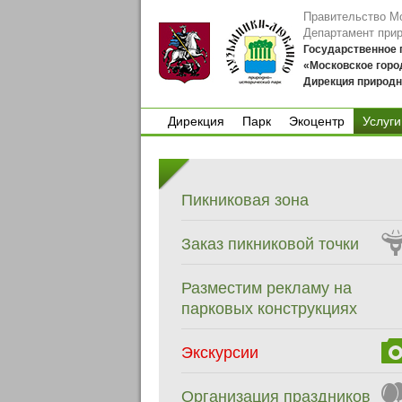
Правительство М
Департамент при
Государственное
«Московское горо
Дирекция природн
Дирекция
Парк
Экоцентр
Услуги
Дирекция
Парк
Экоцентр
Пикниковая зона
Заказ пикниковой точки
Разместим рекламу на
парковых конструкциях
Экскурсии
Организация праздников