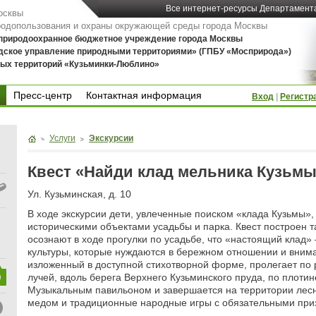
Все интернет-ресурсы Департамент
осквы
родопользования и охраны окружающей среды города Москвы
 природоохранное бюджетное учреждение города Москвы
дское управление природными территориями» (ГПБУ «Мосприрода»)
ых территорий «Кузьминки-Люблино»
Пресс-центр
Контактная информация
Вход
|
Регистр
Пресс-центр
Контактная информация
Услуги
Экскурсии
Квест «Найди клад мельника Кузьмы
Ул. Кузьминская, д. 10
В ходе экскурсии дети, увлеченные поиском «клада Кузьмы»
историческими объектами усадьбы и парка. Квест построен т
осознают в ходе прогулки по усадьбе, что «настоящий клад»
культуры, которые нуждаются в бережном отношении и внима
изложенный в доступной стихотворной форме, пролегает по 
лучей, вдоль берега Верхнего Кузьминского пруда, по плотин
Музыкальным павильоном и завершается на территории лесн
медом и традиционные народные игры с обязательными при