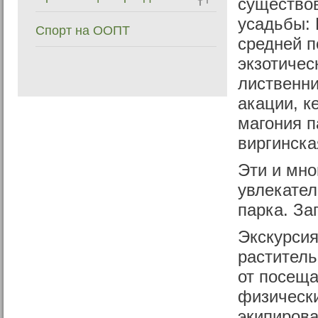
существов
усадьбы: 
Спорт на ООПТ
средней п
экзотичес
лиственни
акации, к
магония п
виргинска
Эти и мно
увлекател
парка. За
Экскурсия
раститель
от посещ
физически
экипирова