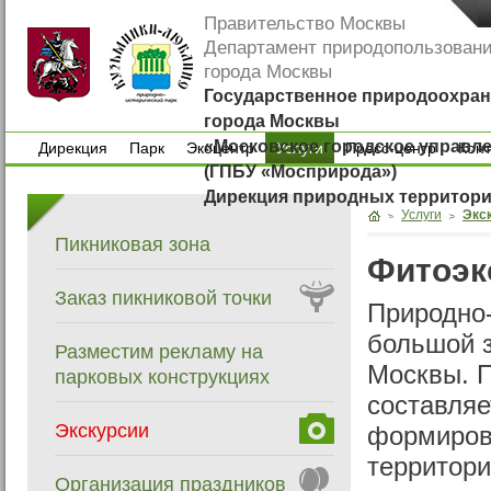
Правительство Москвы
Департамент природопользован
города Москвы
Государственное природоохран
города Москвы
«Московское городское управл
Дирекция
Парк
Экоцентр
Услуги
Пресс-центр
Кон
(ГПБУ «Мосприрода»)
Дирекция
Парк
Экоцентр
Пресс-центр
Кон
Дирекция природных территор
Услуги
Экс
Пикниковая зона
Фитоэк
Заказ пикниковой точки
Природно-
большой з
Разместим рекламу на
Москвы. 
парковых конструкциях
составляе
Экскурсии
формиров
территори
Организация праздников