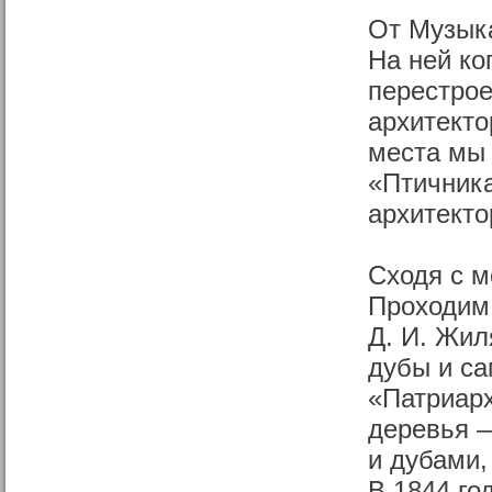
От Музыка
На ней ко
перестрое
архитекто
места мы 
«Птичника
архитекто
Сходя с м
Проходим 
Д. И. Жил
дубы и са
«Патриарх
деревья 
и дубами,
В 1844 го