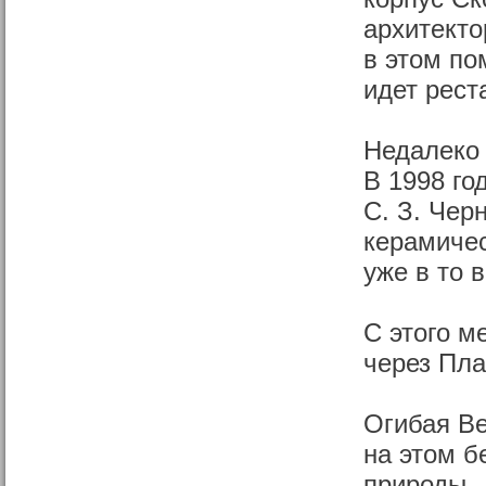
архитекто
в этом по
идет рест
Недалеко 
В 1998 го
С. З. Чер
керамичес
уже в то 
С этого м
через Пла
Огибая Ве
на этом б
природы 