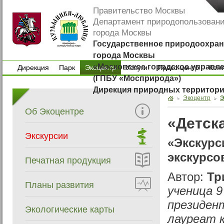
Правительство Москвы
Департамент природопользован
города Москвы
Государственное природоохран
города Москвы
«Московское городское управл
Дирекция
Парк
Экоцентр
Услуги
Пресс-центр
Кон
(ГПБУ «Мосприрода»)
Дирекция
Парк
Услуги
Пресс-центр
Кон
Дирекция природных территор
Экоцентр
Э
Об Экоцентре
«Детск
Экскурсии
«Экскурс
экскурсо
Печатная продукция
Автор:
Тр
Планы развития
ученица 9
президен
Экологические карты
лауреат 