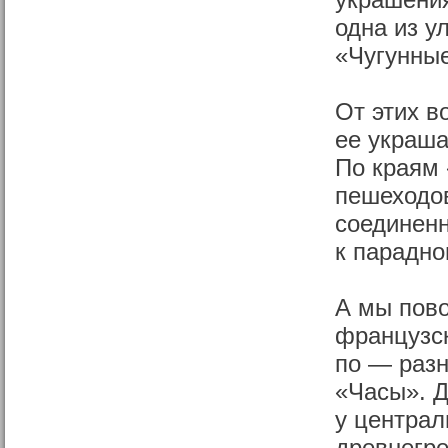
украшения
одна из у
«Чугунные
От этих в
ее украша
По краям 
пешеходов
соединен
к парадно
А мы пово
французск
по — разн
«Часы». 
у централ