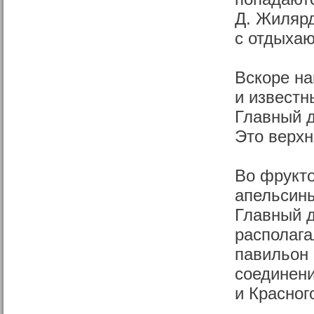
Д. Жилярд
с отдыха
Вскоре н
и известн
Главный 
Это верхн
Во фрукт
апельсины
Главный д
располага
павильон 
соединени
и Красног