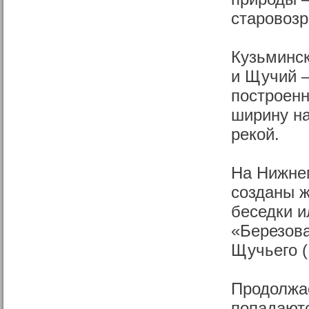
старовозр
Кузьминс
и Щучий 
построенн
ширину на
рекой.
На Нижне
созданы ж
беседки и
«Березова
Щучьего (
Продолжае
попадаютс