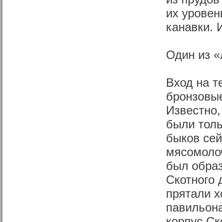
их уровен
канавки. 
Один из «
Вход на т
бронзовые
Известно,
были толь
быков сей
мясомолоч
был обра
Скотного 
прятали х
павильон
корпус Ск