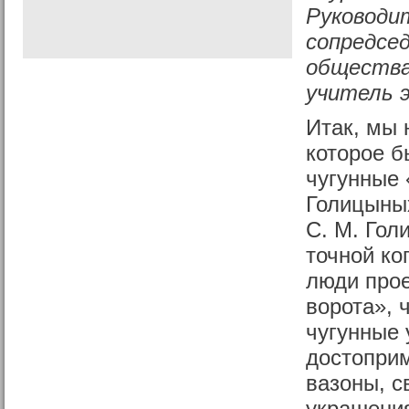
Руководит
сопредсе
общества
учитель 
Итак, мы 
которое б
чугунные 
Голицыных
С. М. Гол
точной ко
люди про
ворота», 
чугунные 
достоприм
вазоны, с