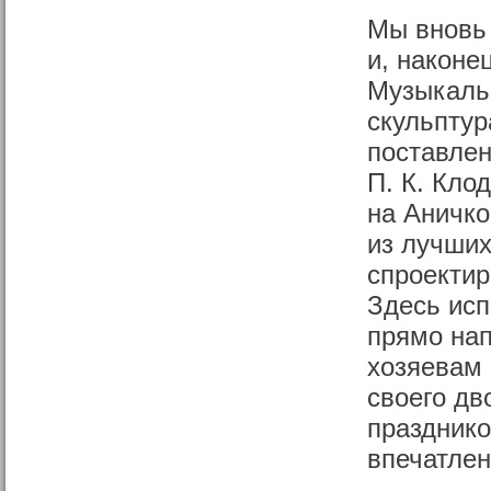
Мы вновь 
и, наконе
Музыкаль
скульптур
поставлен
П. К. Кло
на Аничко
из лучших
спроектир
Здесь исп
прямо нап
хозяевам 
своего дв
празднико
впечатлен