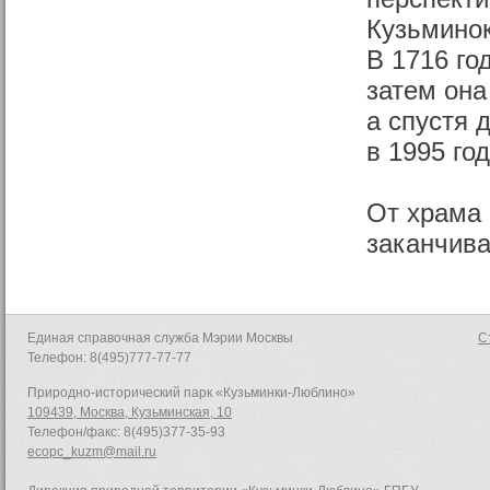
Кузьминок
В 1716 го
затем она
а спустя 
в 1995 го
От храма 
заканчива
Единая справочная служба Мэрии Москвы
С
Телефон: 8(495)777-77-77
Природно-исторический парк «Кузьминки-Люблино»
109439, Москва, Кузьминская, 10
Телефон/факс: 8(495)377-35-93
ecopc_kuzm@mail.ru