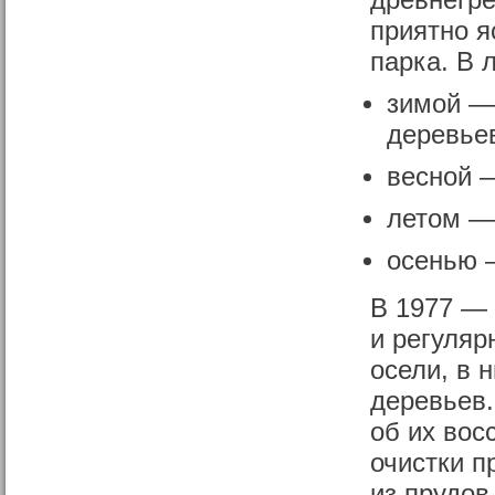
древнегре
приятно я
парка. В 
зимой —
деревье
весной 
летом — 
осенью 
В 1977 — 
и регуляр
осели, в 
деревьев.
об их вос
очистки п
из прудов